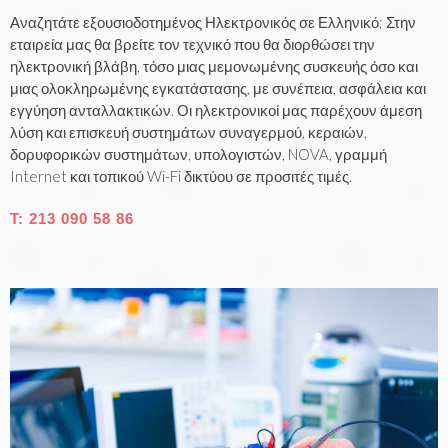
Αναζητάτε εξουσιοδοτημένος Ηλεκτρονικός σε Ελληνικό; Στην
Λ
εταιρεία μας θα βρείτε τον τεχνικό που θα διορθώσει την
Η
ηλεκτρονική βλάβη, τόσο μιας μεμονωμένης συσκευής όσο και
μιας ολοκληρωμένης εγκατάστασης, με συνέπεια, ασφάλεια και
Ν
εγγύηση ανταλλακτικών. Οι ηλεκτρονικοί μας παρέχουν άμεση
λύση και επισκευή συστημάτων συναγερμού, κεραιών,
Ι
δορυφορικών συστημάτων, υπολογιστών, NOVA, γραμμή
Κ
Internet και τοπικού Wi-Fi δικτύου σε προσιτές τιμές.
Ο
Τ:
213 090 58 86