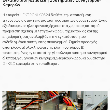
Εγκατάσταση-Επισκευή Συστημάτων Συναγερμού-
Καμερών
Η εταιρεία ILEKTRONIKOS24 διαθέτει την απαιτούμενη
τεχνογνωσία στην εγκατάσταση συστημάτων συναγερμού. Ένας
εξειδικευμένος ηλεκτρονικός έρχεται στο χώρο σας και αφού
προβεί στη σχετική μελέτη των χώρων της κατοικίας και της
επιχείρησής σας αναλαμβάνει την εγκατάσταση του
ενδεδειγμένου συστήματος συναγερμού. Σημεία προσοχής
αποτελούν: α) ολοκληρωμένη μελέτη του χώρου β)
πιστοποιημένος εγκαταστάτης γ) επώνυμο σύστημα συναγερμού
δ) ύπαρξη ανιχνευτών κίνησης εξωτερικού χώρου ε) δυνατότητα
GPRS ζ) εμπειρία στην τοποθέτηση.