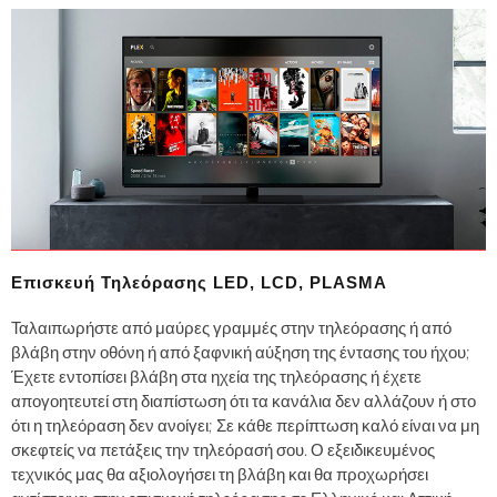
Επισκευή Τηλεόρασης LED, LCD, PLASMA
Ταλαιπωρήστε από μαύρες γραμμές στην τηλεόρασης ή από
βλάβη στην οθόνη ή από ξαφνική αύξηση της έντασης του ήχου;
Έχετε εντοπίσει βλάβη στα ηχεία της τηλεόρασης ή έχετε
απογοητευτεί στη διαπίστωση ότι τα κανάλια δεν αλλάζουν ή στο
ότι η τηλεόραση δεν ανοίγει; Σε κάθε περίπτωση καλό είναι να μη
σκεφτείς να πετάξεις την τηλεόρασή σου. Ο εξειδικευμένος
τεχνικός μας θα αξιολογήσει τη βλάβη και θα προχωρήσει