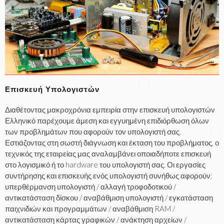
Επισκευή Υπολογιστών
Διαθέτοντας μακροχρόνια εμπειρία στην επισκευή υπολογιστών
Ελληνικό παρέχουμε άμεση και εγγυημένη επιδιόρθωση όλων
των προβλημάτων που αφορούν τον υπολογιστή σας.
Εστιάζοντας στη σωστή διάγνωση και έκταση του προβλήματος, ο
τεχνικός της εταιρείας μας αναλαμβάνει οποιαδήποτε επισκευή
στο λογισμικό ή το hardware του υπολογιστή σας. Οι εργασίες
συντήρησης και επισκευής ενός υπολογιστή συνήθως αφορούν:
υπερθέρμανση υπολογιστή / αλλαγή τροφοδοτικού /
αντικατάσταση δίσκου / αναβάθμιση υπολογιστή / εγκατάσταση
παιχνιδιών και προγραμμάτων / αναβάθμιση RAM /
αντικατάσταση κάρτας γραφικών / ανάκτηση αρχείων /