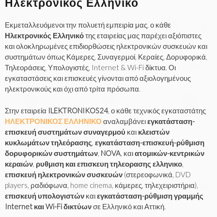
Λ
Ηλεκτρονικός Ελληνικό
Ε
Εκμεταλλευόμενοι την πολυετή εμπειρία μας, ο κάθε
Κ
Ηλεκτρονικός Ελληνικό
της εταιρείας μας παρέχει αξιόπιστες
και ολοκληρωμένες επιδιορθώσεις ηλεκτρονικών συσκευών και
Τ
συστημάτων όπως Κάμερες, Συναγερμοί, Κεραίες, Δορυφορικά,
Ρ
Τηλεοράσεις, Υπολογιστές, Internet & Wi-Fi δίκτυα. Οι
εγκαταστάσεις και επισκευές γίνονται από αξιολογημένους
Ο
ηλεκτρονικούς και όχι από τρίτα πρόσωπα.
Ν
Στην εταιρεία
ILEKTRONIKOS24
, ο κάθε τεχνικός εγκαταστάτης
ΗΛΕΚΤΡΟΝΙΚΟΣ ΕΛΛΗΝΙΚΟ
αναλαμβάνει
εγκατάσταση-
Ι
επισκευή συστημάτων συναγερμού
και
κλειστών
Κ
κυκλωμάτων τηλεόρασης
,
εγκατάσταση-επισκευή-ρύθμιση
δορυφορικών συστημάτων
,
NOVA
, και
ατομικών-κεντρικών
Ο
κεραιών
,
ρυθμιση και επισκευη τηλεορασης ελληνικο
,
επισκευή ηλεκτρονικών συσκευών
(στερεοφωνικά, DVD
Σ
players, ραδιόφωνα, home cinema, κάμερες, τηλεχειριστήρια),
Ε
επισκευή υπολογιστών
και
εγκατάσταση-ρύθμιση γραμμής
Internet και Wi-Fi δικτύων
σε Ελληνικό και Αττική.
Λ