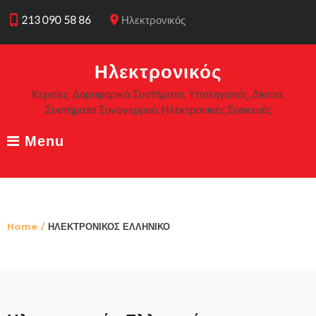
S
phone_iphone
place
213 090 58 86
Ηλεκτρονικός
k
i
p
Ηλεκτρονικός
t
o
Κεραίες, Δορυφορικά Συστήματα, Υπολογιστές, Δίκτυα,
c
Συστήματα Συναγερμού, Ηλεκτρονικές Συσκευές
o
n
Menu
t
e
n
t
Home
/
ΗΛΕΚΤΡΟΝΙΚΟΣ ΕΛΛΗΝΙΚΟ
Η